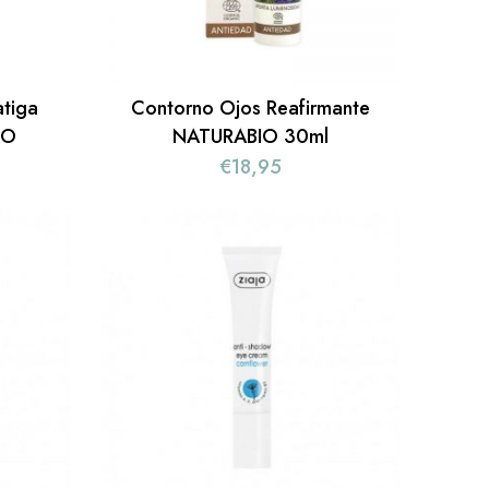
atiga
Contorno Ojos Reafirmante
IO
NATURABIO 30ml
€
18,95