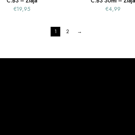
C.B3 – Ziaja
C.B3 30ml – Ziaj
€
19,95
€
4,99
1
2
→