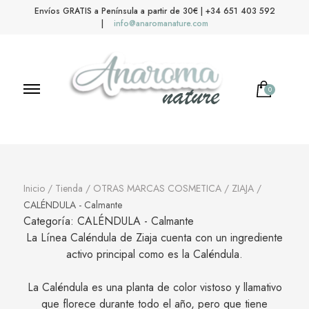
Envíos GRATIS a Península a partir de 30€ | +34 651 403 592
|
info@anaromanature.com
0
Anaroma Nature
Aromas y color
Inicio
/
Tienda
/
OTRAS MARCAS COSMETICA
/
ZIAJA
/
CALÉNDULA - Calmante
Categoría:
CALÉNDULA - Calmante
La Línea Caléndula de Ziaja cuenta con un ingrediente
activo principal como es la Caléndula.
La Caléndula es una planta de color vistoso y llamativo
que florece durante todo el año, pero que tiene