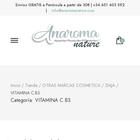
Envíos GRATIS a Península a partir de 30€ | +34 651 403 592
|
info@anaromanature.com
0
Anaroma Nature
Aromas y color
Inicio
/
Tienda
/
OTRAS MARCAS COSMETICA
/
ZIAJA
/
VITAMINA C.B3
Categoría:
VITAMINA C.B3