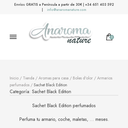
Envíos GRATIS a Península a partir de 30€ | +34 651 403 592
|
info@anaromanature.com
0
Anaroma Nature
Aromas y color
Inicio
/
Tienda
/
Aromas para casa
/
Boles d'olor
/
Armarios
perfumados
/
Sachet Black Edition
Categoría:
Sachet Black Edition
Sachet Black Edition perfumados
Perfuma tu armario, coche, maletas, … meses.