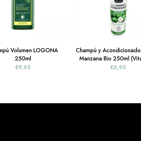
mpú Volumen LOGONA
Champú y Acondicionador
250ml
Manzana Bio 250ml (Vita
€
9,95
€
6,95