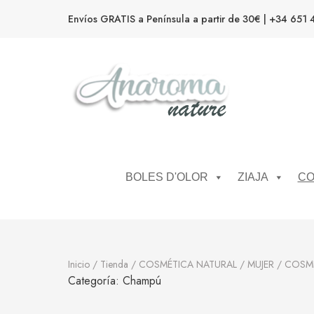
Envíos GRATIS a Península a partir de 30€ | +34 651 
Anaroma Nature
Aromas y color
BOLES D'OLOR
ZIAJA
CO
Inicio
/
Tienda
/
COSMÉTICA NATURAL
/
MUJER
/
COSMÉ
Categoría:
Champú