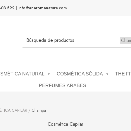
403 592 |
info@anaromanature.com
No h
SMÉTICA NATURAL
COSMÉTICA SÓLIDA
THE F
PERFUMES ÁRABES
TICA CAPILAR
/
Champú
Cosmética Capilar