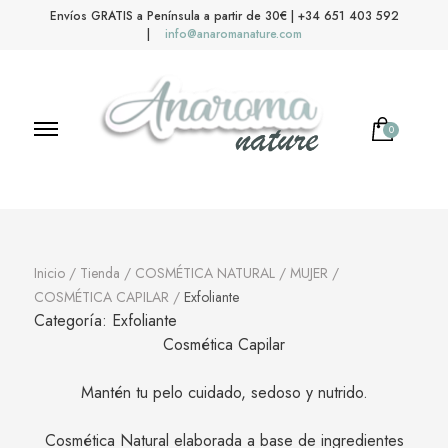
Envíos GRATIS a Península a partir de 30€ | +34 651 403 592
|
info@anaromanature.com
0
No hay productos en el carrito.
Anaroma Nature
Aromas y color
Inicio
/
Tienda
/
COSMÉTICA NATURAL
/
MUJER
/
COSMÉTICA CAPILAR
/
Exfoliante
Categoría:
Exfoliante
Cosmética Capilar
Mantén tu pelo cuidado, sedoso y nutrido.
Cosmética Natural elaborada a base de ingredientes