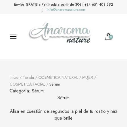
Envíos GRATIS a Península a partir de 30€ | +34 651 403 592
|
info@anaromanature.com
0
Anaroma Nature
Aromas y color
Inicio
/
Tienda
/
COSMÉTICA NATURAL
/
MUJER
/
COSMÉTICA FACIAL
/
Sérum
Categoría:
Sérum
Sérum
Alisa en cuestión de segundos la piel de tu rostro y haz
que brille