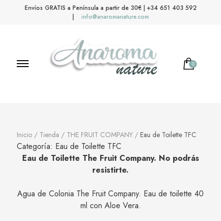
Envíos GRATIS a Península a partir de 30€ | +34 651 403 592
|
info@anaromanature.com
0
No hay productos en el carrito.
Anaroma Nature
Aromas y color
Inicio
/
Tienda
/
THE FRUIT COMPANY
/
Eau de Toilette TFC
Categoría:
Eau de Toilette TFC
Eau de Toilette The Fruit Company. No podrás
resistirte.
Agua de Colonia The Fruit Company. Eau de toilette 40
ml con Aloe Vera.