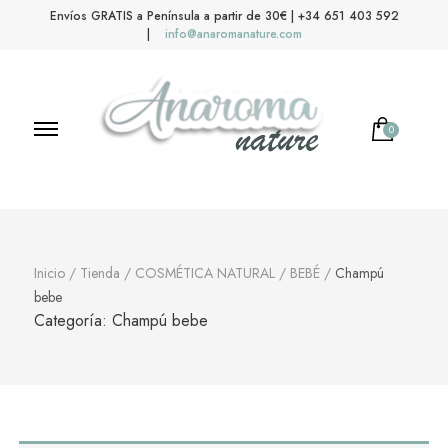
Envíos GRATIS a Península a partir de 30€ | +34 651 403 592
|
info@anaromanature.com
0
Anaroma Nature
Aromas y color
Inicio
/
Tienda
/
COSMÉTICA NATURAL
/
BEBÉ
/
Champú
bebe
Categoría:
Champú bebe