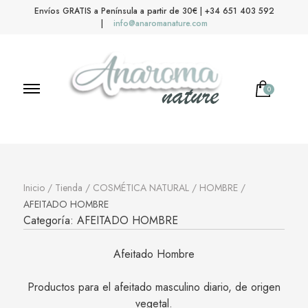
Envíos GRATIS a Península a partir de 30€ | +34 651 403 592
|
info@anaromanature.com
0
No hay productos en el carrito.
Anaroma Nature
Aromas y color
Inicio
/
Tienda
/
COSMÉTICA NATURAL
/
HOMBRE
/
AFEITADO HOMBRE
Categoría:
AFEITADO HOMBRE
Afeitado Hombre
Productos para el afeitado masculino diario, de origen
vegetal.