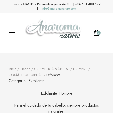
Envíos GRATIS a Península a partir de 30€ | +34 651 403 592
|
info@anaromanature.com
0
Anaroma Nature
Aromas y color
Inicio
/
Tienda
/
COSMÉTICA NATURAL
/
HOMBRE
/
COSMÉTICA CAPILAR
/
Exfoliante
Categoría:
Exfoliante
Exfoliante Hombre
Para el cuidado de tu cabello, siempre productos
naturales.