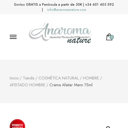
Envíos GRATIS a Península a partir de 30€ | +34 651 403 592
|
info@anaromanature.com
0
No hay productos en el carrito.
Anaroma Nature
Aromas y color
Inicio
/
Tienda
/
COSMÉTICA NATURAL
/
HOMBRE
/
AFEITADO HOMBRE
/
Crema Afeitar Mann 75ml