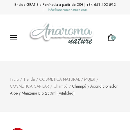
Envíos GRATIS a Península a partir de 30€ | +34 651 403 592
|
info@anaromanature.com
0
Anaroma Nature
Aromas y color
Inicio
/
Tienda
/
COSMÉTICA NATURAL
/
MUJER
/
COSMÉTICA CAPILAR
/
Champú
/
Champú y Acondicionador
Aloe y Manzana Bio 250ml (Vitalidad)