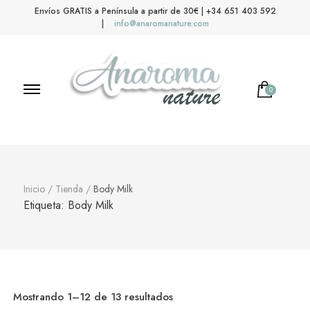
Envíos GRATIS a Península a partir de 30€ | +34 651 403 592
|
info@anaromanature.com
0
Anaroma Nature
Aromas y color
Inicio
/
Tienda
/
Body Milk
Etiqueta:
Body Milk
Mostrando 1–12 de 13 resultados