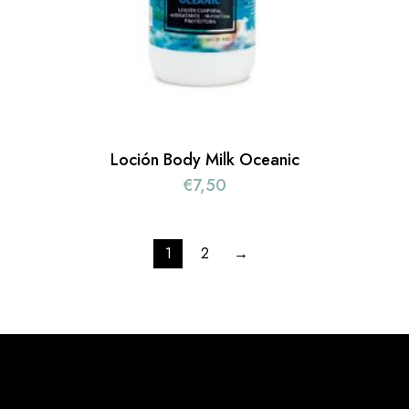
Loción Body Milk Oceanic
€
7,50
1
2
→