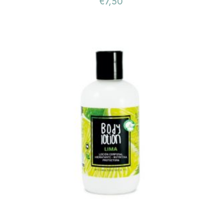
€
7,50