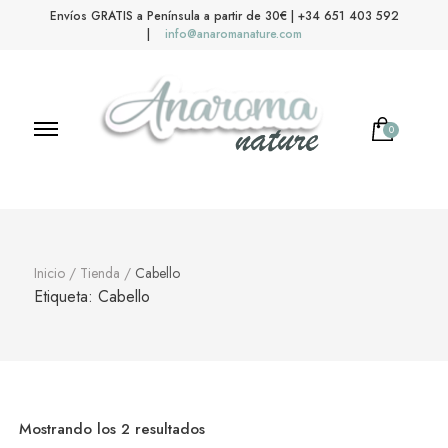
Envíos GRATIS a Península a partir de 30€ | +34 651 403 592
|
info@anaromanature.com
0
Anaroma Nature
Aromas y color
Inicio
/
Tienda
/
Cabello
Etiqueta:
Cabello
Mostrando los 2 resultados