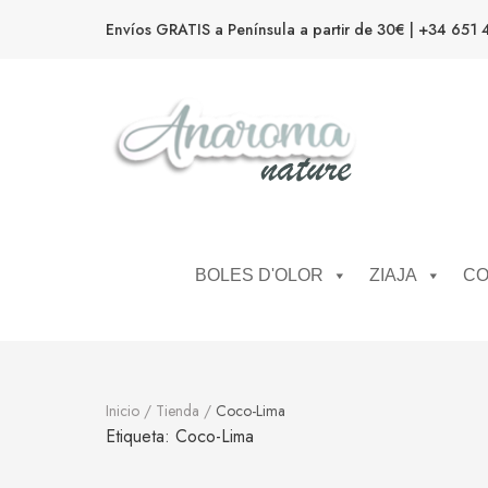
Envíos GRATIS a Península a partir de 30€ | +34 651 
Anaroma Nature
Aromas y color
BOLES D'OLOR
ZIAJA
CO
Inicio
/
Tienda
/
Coco-Lima
Etiqueta:
Coco-Lima