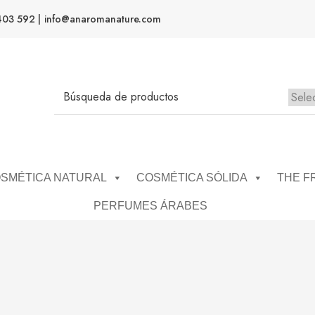
403 592 |
info@anaromanature.com
No h
SMÉTICA NATURAL
COSMÉTICA SÓLIDA
THE F
PERFUMES ÁRABES