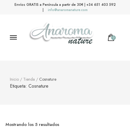
Envíos GRATIS a Península a partir de 30€ | +34 651 403 592
|
info@anaromanature.com
0
Anaroma Nature
Aromas y color
Inicio
/
Tienda
/
Cosnature
Etiqueta:
Cosnature
Mostrando los 5 resultados