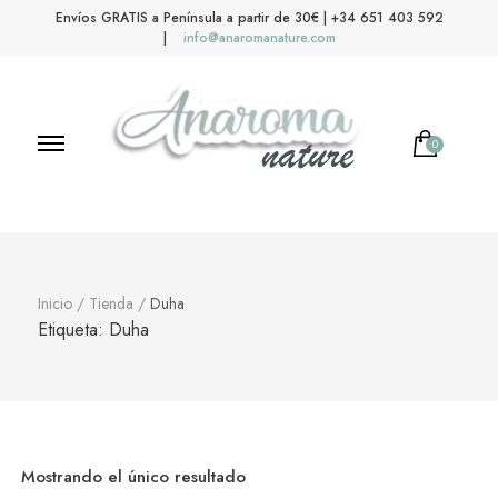
Envíos GRATIS a Península a partir de 30€ | +34 651 403 592
|
info@anaromanature.com
0
No hay productos en el carrito.
Anaroma Nature
Aromas y color
Inicio
/
Tienda
/
Duha
Etiqueta:
Duha
Mostrando el único resultado