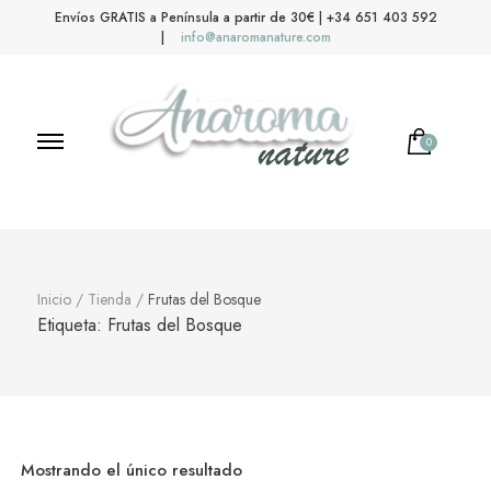
Envíos GRATIS a Península a partir de 30€ | +34 651 403 592
|
info@anaromanature.com
0
Anaroma Nature
Aromas y color
Inicio
/
Tienda
/
Frutas del Bosque
Etiqueta:
Frutas del Bosque
Mostrando el único resultado