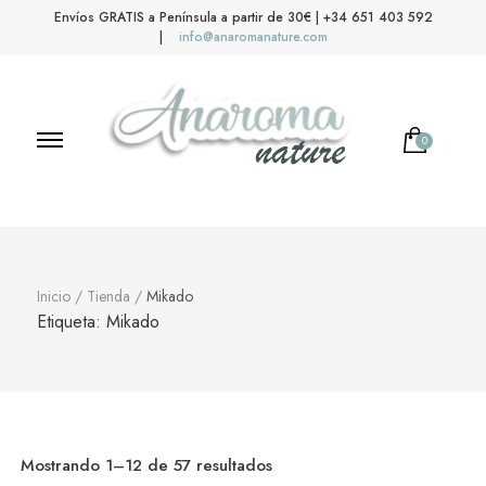
Envíos GRATIS a Península a partir de 30€ | +34 651 403 592
|
info@anaromanature.com
0
Anaroma Nature
Aromas y color
Inicio
/
Tienda
/
Mikado
Etiqueta:
Mikado
Mostrando 1–12 de 57 resultados