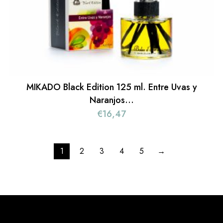
MIKADO Black Edition 125 ml. Entre Uvas y
Naranjos…
€
16,47
1
2
3
4
5
→