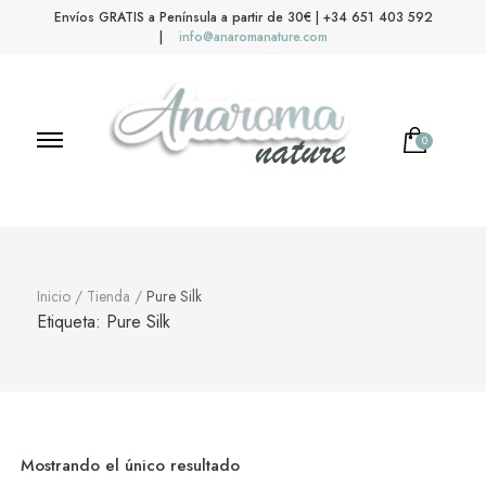
Envíos GRATIS a Península a partir de 30€ | +34 651 403 592
|
info@anaromanature.com
0
Anaroma Nature
Aromas y color
Inicio
/
Tienda
/
Pure Silk
Etiqueta:
Pure Silk
Mostrando el único resultado