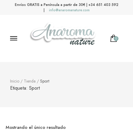
Envíos GRATIS a Península a partir de 30€ | +34 651 403 592
|
info@anaromanature.com
0
No hay productos en el carrito.
Anaroma Nature
Aromas y color
Inicio
/
Tienda
/
Sport
Etiqueta:
Sport
Mostrando el único resultado