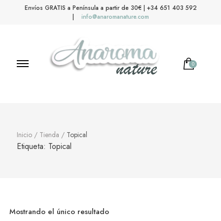
Envíos GRATIS a Península a partir de 30€ | +34 651 403 592
|
info@anaromanature.com
0
No hay productos en el carrito.
Anaroma Nature
Aromas y color
Inicio
/
Tienda
/
Topical
Etiqueta:
Topical
Mostrando el único resultado