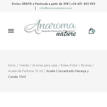
Envíos GRATIS a Península a partir de 30€ | +34 651 403 592
|
info@anaromanature.com
0
Anaroma Nature
Aromas y color
Inicio
/
Tienda
/
Aromas para casa
/
Boles d'olor
/
Brumas
/
Aceite de Perfume 10 ml
/
Aceite Concentrado Naranja y
Canela 10ml