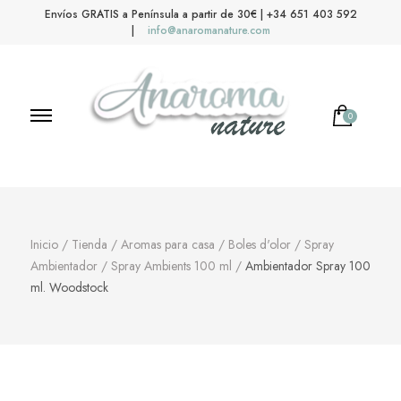
Envíos GRATIS a Península a partir de 30€ | +34 651 403 592
|
info@anaromanature.com
0
No hay productos en el carrito.
Anaroma Nature
Aromas y color
Inicio
/
Tienda
/
Aromas para casa
/
Boles d'olor
/
Spray
Ambientador
/
Spray Ambients 100 ml
/
Ambientador Spray 100
ml. Woodstock