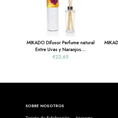
MIKADO Difusor Perfume natural
MIKADO
Entre Uvas y Naranjos…
€
22,65
SOBRE NOSOTROS
Tarjeta de Fidelización – Anaroma