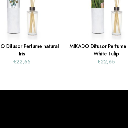
 Difusor Perfume natural
MIKADO Difusor Perfume 
Iris
White Tulip
€
22,65
€
22,65