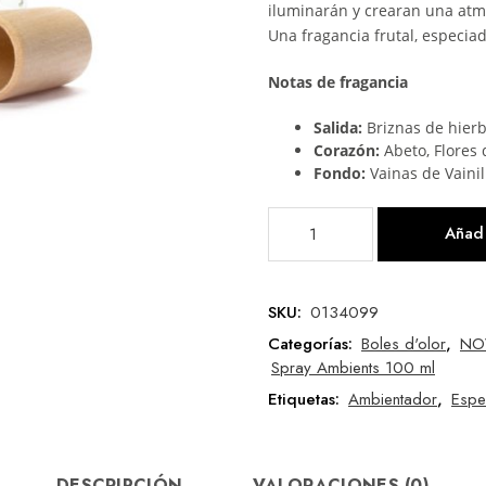
iluminarán y crearan una atmó
Una fragancia frutal, especiad
Notas de fragancia
Salida:
Briznas de hier
Corazón:
Abeto, Flores
Fondo:
Vainas de Vainil
Añadi
SKU:
0134099
Categorías:
Boles d'olor
,
NO
Spray Ambients 100 ml
Etiquetas:
Ambientador
,
Espe
DESCRIPCIÓN
VALORACIONES (0)