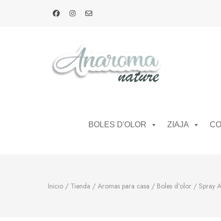
Anaroma Nature
Aromas y color
BOLES D'OLOR
ZIAJA
CO
Inicio
/
Tienda
/
Aromas para casa
/
Boles d'olor
/
Spray 