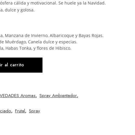
sfera cálida y motivacional. Se huele ya la Navidad.
a, dulce y golosa.
ba, Manzana de Invierno, Albaricoque y Bayas Rojas.
 de Muérdago, Canela dulce y especias.
la, Habas Tonka, y flores de Hibisco.
r al carrito
VEDADES Aromas
,
Spray Ambientador
,
ciado
,
Frutal
,
Spray