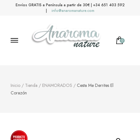
Envíos GRATIS a Península a partir de 30€ | +34 651 403 592
|
info@anaromanature.com
0
No hay productos en el carrito.
Anaroma Nature
Aromas y color
Inicio
/
Tienda
/
ENAMORADOS
/
Cesta Me Derrites El
Corazón