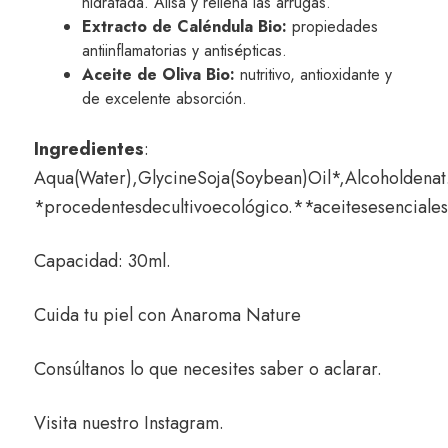
hidratada. Alisa y rellena las arrugas.
Extracto de Caléndula Bio:
propiedades
antiinflamatorias y antisépticas.
Aceite de Oliva Bio:
nutritivo, antioxidante y
de excelente absorción.
Ingredientes
:
Aqua(Water),GlycineSoja(Soybean)Oil*,Alcoholdenat
*procedentesdecultivoecológico.**aceitesesenciales
Capacidad: 30ml.
Cuida tu piel con
Anaroma Nature
Consúltanos
lo que necesites saber o aclarar.
Visita nuestro
Instagram
.