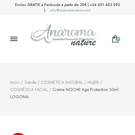
Envíos GRATIS a Península a partir de 30€ | +34 651 403 592
|
info@anaromanature.com
0
Anaroma Nature
Aromas y color
Inicio
/
Tienda
/
COSMÉTICA NATURAL
/
MUJER
/
COSMÉTICA FACIAL
/
Crema NOCHE Age Protection 30ml
LOGONA