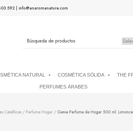
403 592 |
info@anaromanature.com
SMÉTICA NATURAL
COSMÉTICA SÓLIDA
THE F
PERFUMES ÁRABES
s Catalíticas
/
Perfume Hogar
/
Genie Perfume de Hogar 500 ml. Limoncel