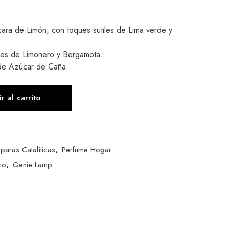
cara de Limón, con toques sutiles de Lima verde y
ores de Limonero y Bergamota.
de Azúcar de Caña.
r al carrito
paras Catalíticas
,
Perfume Hogar
co
,
Genie Lamp