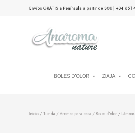
Envíos GRATIS a Península a partir de 30€ | +34 651 
Anaroma Nature
Aromas y color
BOLES D'OLOR
ZIAJA
CO
Inicio
/
Tienda
/
Aromas para casa
/
Boles d'olor
/
Lámpara