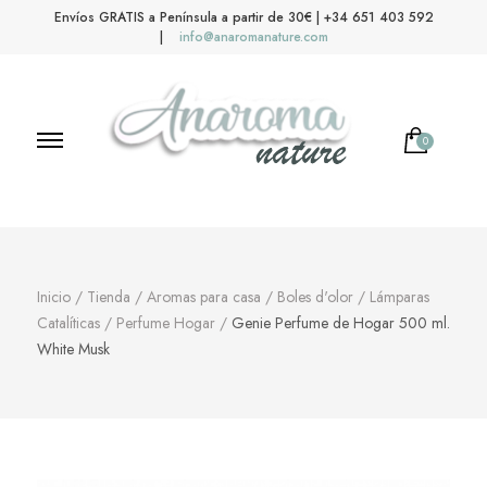
Envíos GRATIS a Península a partir de 30€ | +34 651 403 592
|
info@anaromanature.com
0
Anaroma Nature
Aromas y color
Inicio
/
Tienda
/
Aromas para casa
/
Boles d'olor
/
Lámparas
Catalíticas
/
Perfume Hogar
/
Genie Perfume de Hogar 500 ml.
White Musk