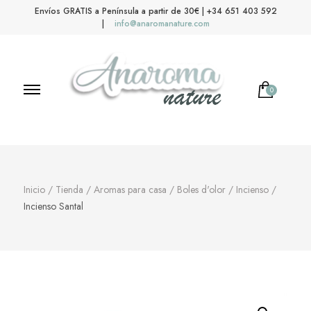
Envíos GRATIS a Península a partir de 30€ | +34 651 403 592
|
info@anaromanature.com
0
Anaroma Nature
Aromas y color
Inicio
/
Tienda
/
Aromas para casa
/
Boles d'olor
/
Incienso
/
Incienso Santal