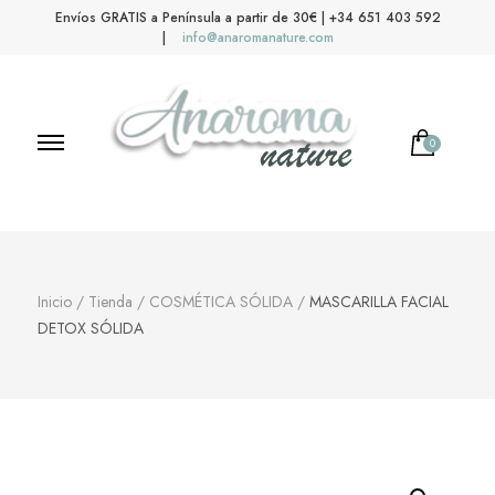
Envíos GRATIS a Península a partir de 30€ | +34 651 403 592
|
info@anaromanature.com
0
Anaroma Nature
Aromas y color
Inicio
/
Tienda
/
COSMÉTICA SÓLIDA
/
MASCARILLA FACIAL
DETOX SÓLIDA