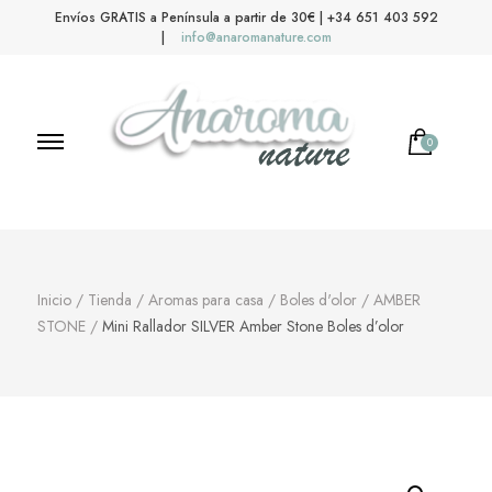
Envíos GRATIS a Península a partir de 30€ | +34 651 403 592
|
info@anaromanature.com
0
No hay productos en el carrito.
Anaroma Nature
Aromas y color
Inicio
/
Tienda
/
Aromas para casa
/
Boles d'olor
/
AMBER
STONE
/
Mini Rallador SILVER Amber Stone Boles d’olor