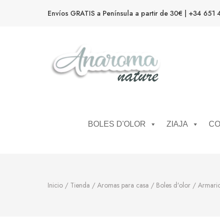
Envíos GRATIS a Península a partir de 30€ | +34 651 
Anaroma Nature
Aromas y color
BOLES D'OLOR
ZIAJA
CO
Inicio
/
Tienda
/
Aromas para casa
/
Boles d'olor
/
Armari