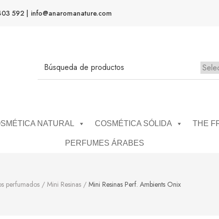
403 592 |
info@anaromanature.com
No h
SMÉTICA NATURAL
COSMÉTICA SÓLIDA
THE F
PERFUMES ÁRABES
os perfumados
/
Mini Resinas
/
Mini Resinas Perf. Ambients Onix