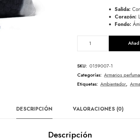
Salida:
Cor
Corazón:
Fondo:
Ámb
Añadi
SKU:
0159007-1
Categorías:
Armarios perfum
Etiquetas:
Ambientador
,
Arma
DESCRIPCIÓN
VALORACIONES (0)
Descripción