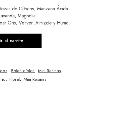
tezas de Cítricos, Manzana Ácida
Lavanda, Magnolia
ar Gris, Vetiver, Almizcle y Humo.
r al carrito
ados
,
Boles d'olor
,
Mini Resinas
rio
,
Floral
,
Mini Resinas