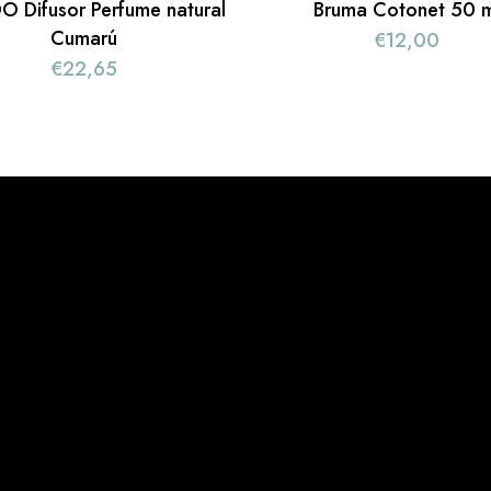
 Difusor Perfume natural
Bruma Cotonet 50 m
Cumarú
€
12,00
€
22,65