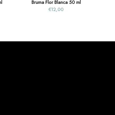
l
Bruma Flor Blanca 50 ml
€
12,00