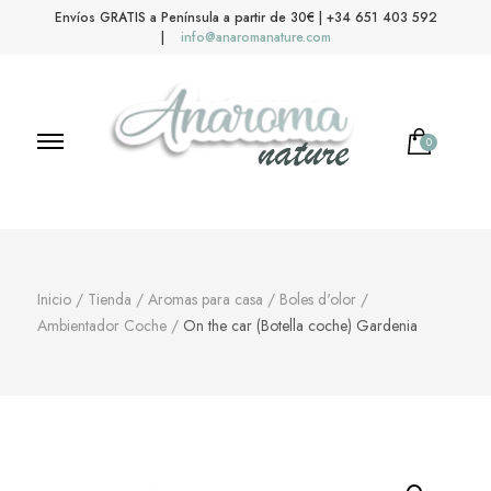
Envíos GRATIS a Península a partir de 30€ | +34 651 403 592
|
info@anaromanature.com
0
Anaroma Nature
Aromas y color
Inicio
/
Tienda
/
Aromas para casa
/
Boles d'olor
/
Ambientador Coche
/
On the car (Botella coche) Gardenia