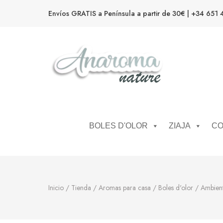
Envíos GRATIS a Península a partir de 30€ | +34 651 
Anaroma Nature
Aromas y color
BOLES D'OLOR
ZIAJA
CO
Inicio
/
Tienda
/
Aromas para casa
/
Boles d'olor
/
Ambien