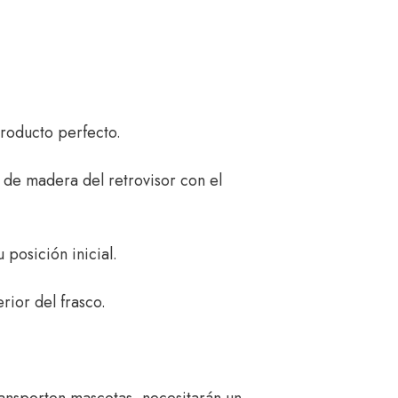
roducto perfecto.
n de madera del retrovisor con el
posición inicial.
ior del frasco.
ransporten mascotas, necesitarán un