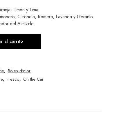
ranja, Limón y Lima.
imonero, Citronela, Romero, Lavanda y Geranio.
ndor del Almizcle.
r al carrito
he
,
Boles d'olor
he
,
Fresco
,
On the Car