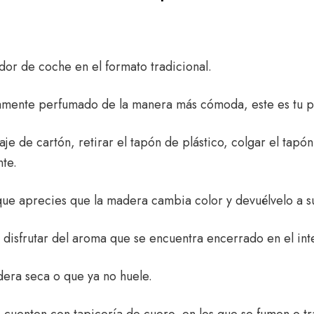
or de coche en el formato tradicional.
ctamente perfumado de la manera más cómoda, este es tu p
aje de cartón, retirar el tapón de plástico, colgar el tapó
te.
ue aprecies que la madera cambia color y devuélvelo a su 
isfrutar del aroma que se encuentra encerrado en el inter
era seca o que ya no huele.
 cuenten con tapicería de cuero, en los que se fumen o t