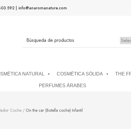
403 592 |
info@anaromanature.com
No h
SMÉTICA NATURAL
COSMÉTICA SÓLIDA
THE F
PERFUMES ÁRABES
tador Coche
/
On the car (Botella coche) Infantil