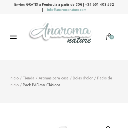
Envíos GRATIS a Península a partir de 30€ | +34 651 403 592
|
info@anaromanature.com
0
Anaroma Nature
Aromas y color
Inicio
/
Tienda
/
Aromas para casa
/
Boles d'olor
/
Packs de
Inicio
/
Pack PADMA Clásicos