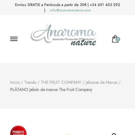
Envíos GRATIS a Península a partir de 30€ | +34 651 403 592
|
info@anaromanature.com
0
Anaroma Nature
Aromas y color
Inicio
/
Tienda
/
THE FRUIT COMPANY
/
Jabones de Manos
/
PLÁTANO Jabón de manos The Fruit Company