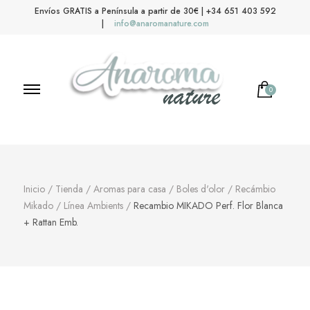
Envíos GRATIS a Península a partir de 30€ | +34 651 403 592
|
info@anaromanature.com
0
No hay productos en el carrito.
Anaroma Nature
Aromas y color
Inicio
/
Tienda
/
Aromas para casa
/
Boles d'olor
/
Recámbio
Mikado
/
Línea Ambients
/
Recambio MIKADO Perf. Flor Blanca
+ Rattan Emb.