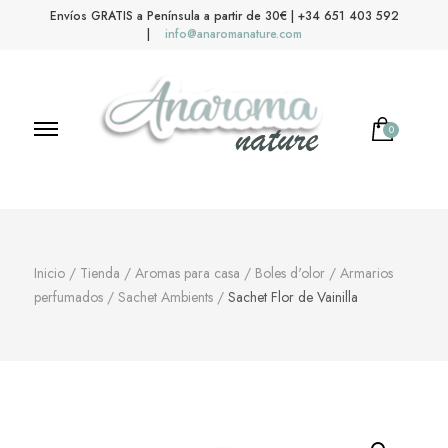
Envíos GRATIS a Península a partir de 30€ | +34 651 403 592
|
info@anaromanature.com
0
No hay productos en el carrito.
Anaroma Nature
Aromas y color
Inicio
/
Tienda
/
Aromas para casa
/
Boles d'olor
/
Armarios
perfumados
/
Sachet Ambients
/
Sachet Flor de Vainilla