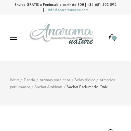
Envíos GRATIS a Península a partir de 30€ | +34 651 403 592
|
info@anaromanature.com
0
Anaroma Nature
Aromas y color
Inicio
/
Tienda
/
Aromas para casa
/
Boles d'olor
/
Armarios
perfumados
/
Sachet Ambients
/
Sachet Perfumado Onix