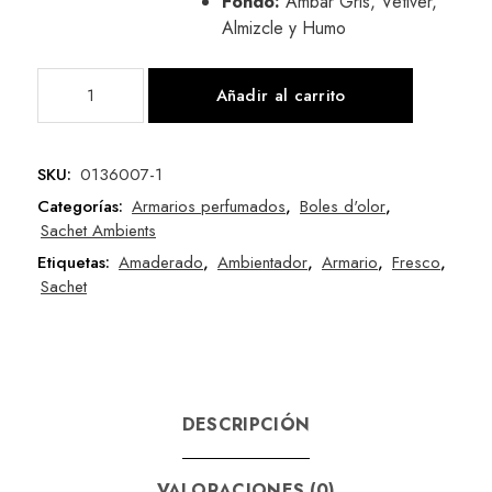
Fondo:
Ámbar Gris, Vetiver,
Almizcle y Humo
Añadir al carrito
SKU:
0136007-1
Categorías:
Armarios perfumados
,
Boles d'olor
,
Sachet Ambients
Etiquetas:
Amaderado
,
Ambientador
,
Armario
,
Fresco
,
Sachet
DESCRIPCIÓN
VALORACIONES (0)