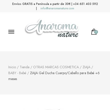
Envíos GRATIS a Península a partir de 30€ | +34 651 403 592
|
info@anaromanature.com
0
Anaroma Nature
Aromas y color
Inicio
/
Tienda
/
OTRAS MARCAS COSMETICA
/
ZIAJA
/
BABY - Bebé
/
ZIAJA Gel Ducha Cuerpo/Cabello para Bebé +6
meses