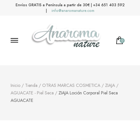
Envíos GRATIS a Península a partir de 30€ | +34 651 403 592
|
info@anaromanature.com
0
Anaroma Nature
Aromas y color
Inicio
/
Tienda
/
OTRAS MARCAS COSMETICA
/
ZIAJA
/
AGUACATE - Piel Seca
/
ZIAJA Loción Corporal Piel Seca
AGUACATE