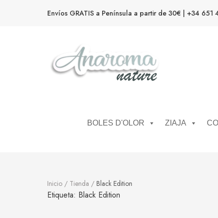
Envíos GRATIS a Península a partir de 30€ | +34 651 
Anaroma Nature
Aromas y color
BOLES D'OLOR
ZIAJA
CO
Inicio
/
Tienda
/
Black Edition
Etiqueta:
Black Edition