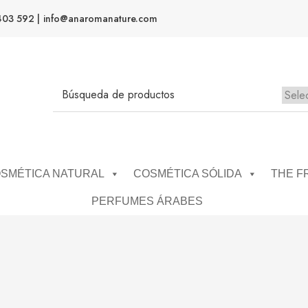
403 592 |
info@anaromanature.com
No h
SMÉTICA NATURAL
COSMÉTICA SÓLIDA
THE F
PERFUMES ÁRABES