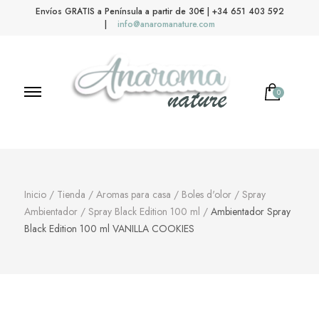
Envíos GRATIS a Península a partir de 30€ | +34 651 403 592
|
info@anaromanature.com
0
Anaroma Nature
Aromas y color
Inicio
/
Tienda
/
Aromas para casa
/
Boles d'olor
/
Spray
Ambientador
/
Spray Black Edition 100 ml
/
Ambientador Spray
Black Edition 100 ml VANILLA COOKIES