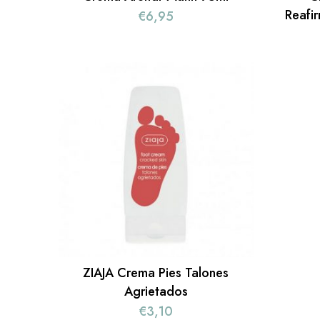
Reafi
€
6,95
ZIAJA Crema Pies Talones
Agrietados
€
3,10