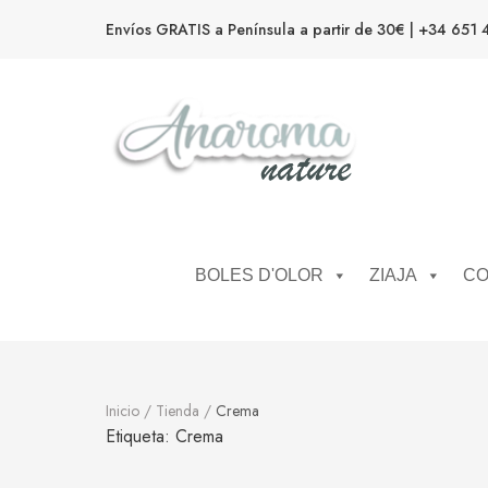
Envíos GRATIS a Península a partir de 30€ | +34 651 
Anaroma Nature
Aromas y color
BOLES D'OLOR
ZIAJA
CO
Inicio
/
Tienda
/
Crema
Etiqueta:
Crema