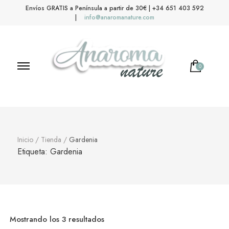
Envíos GRATIS a Península a partir de 30€ | +34 651 403 592
|
info@anaromanature.com
0
No hay productos en el carrito.
Anaroma Nature
Aromas y color
Inicio
/
Tienda
/
Gardenia
Etiqueta:
Gardenia
Mostrando los 3 resultados