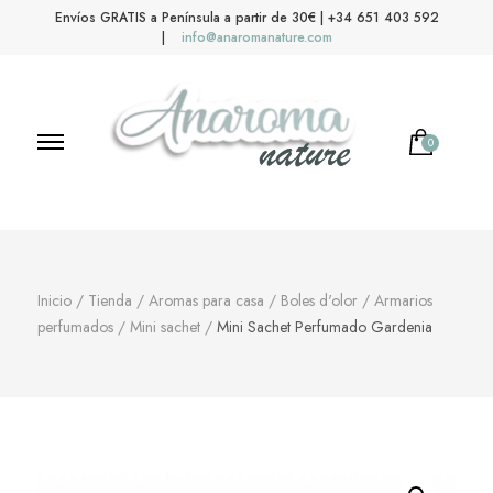
Envíos GRATIS a Península a partir de 30€ | +34 651 403 592
|
info@anaromanature.com
0
No hay productos en el carrito.
Anaroma Nature
Aromas y color
Inicio
/
Tienda
/
Aromas para casa
/
Boles d'olor
/
Armarios
perfumados
/
Mini sachet
/
Mini Sachet Perfumado Gardenia